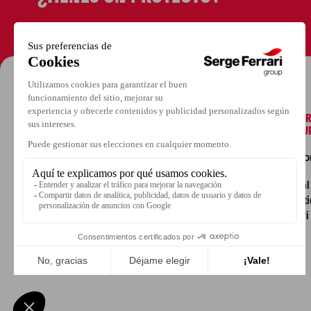
ENTRADA
ACERCA DE SE
FERRARI GROU
Nuestra histo
Presencia
internacional
Nuestra polít
Serge Ferrari