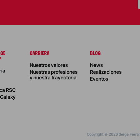
S
RGE
CARRIERA
BLOG
P
Nuestros valores
News
ria
Nuestras profesiones
Realizaciones
y nuestra trayectoria
Eventos
ica RSC
 Galaxy
Copyright © 2026 Serge Ferrar