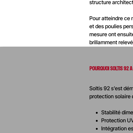
structure architec
Pour atteindre ce 
et des poulies per
mesure ont ensuite
brillamment relevé
POURQUOI SOLTIS 92 A 
Soltis 92 s’est d
protection solaire 
Stabilité dim
Protection UV
Intégration e