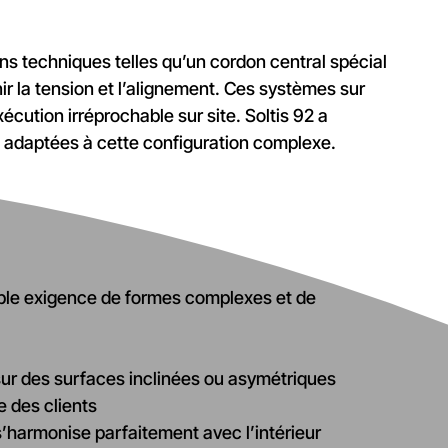
ons techniques telles qu’un cordon central spécial
r la tension et l’alignement. Ces systèmes sur
cution irréprochable sur site. Soltis 92 a
té adaptées à cette configuration complexe.
uble exigence de formes complexes et de
sur des surfaces inclinées ou asymétriques
e des clients
s’harmonise parfaitement avec l’intérieur