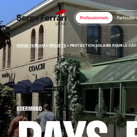
Professionnels
Particulier
SERGE FERRARI
»
PROJETS
»
PROTECTION SOLAIRE POUR LE CA
ROERMOND