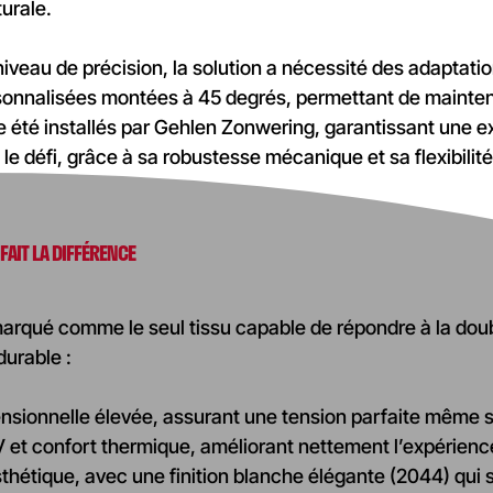
turale.
niveau de précision, la solution a nécessité des adaptati
sonnalisées montées à 45 degrés, permettant de mainteni
 été installés par Gehlen Zonwering, garantissant une exé
 le défi, grâce à sa robustesse mécanique et sa flexibili
FAIT LA DIFFÉRENCE
émarqué comme le seul tissu capable de répondre à la do
durable :
ensionnelle élevée, assurant une tension parfaite même 
 et confort thermique, améliorant nettement l’expérienc
sthétique, avec une finition blanche élégante (2044) qui 