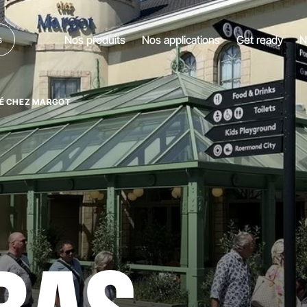
Nos produits
Nos applications
Get ready
N
s
FÉ CHEZ MARGOT