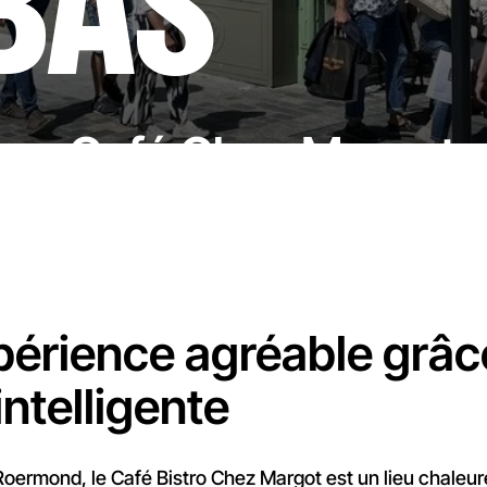
BAS
 au Café Chez Margot, 
érience agréable grâce
intelligente
oermond, le Café Bistro Chez Margot est un lieu chaleur