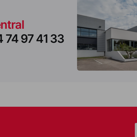
ntral
4 74 97 41 33