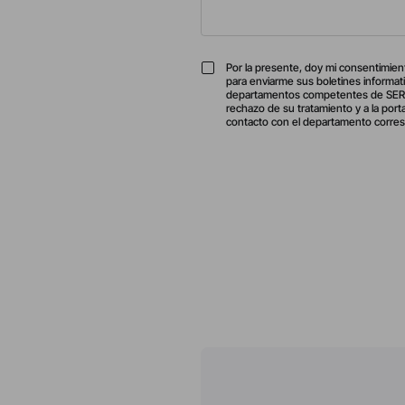
Por la presente, doy mi consentimient
para enviarme sus boletines informati
departamentos competentes de SERGE F
rechazo de su tratamiento y a la por
contacto con el departamento corres