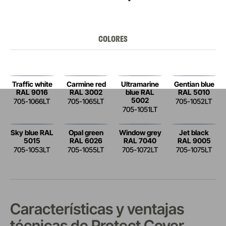
COLORES
Traffic white
Carmine red
Ultramarine
Gentian blue
RAL 9016
RAL 3002
blue RAL
RAL 5010
5002
705-1066LT
705-1065LT
705-1052LT
705-1051LT
Sky blue RAL
Opal green
Window grey
Jet black
5015
RAL 6026
RAL 7040
RAL 9005
705-1053LT
705-1055LT
705-1072LT
705-1075LT
Características y ventajas
técnicas de Protect Cover