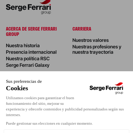
ACERCA DE SERGE FERRARI
CARRIERA
GROUP
Nuestros valores
Nuestra historia
Nuestras profesiones y
Presencia internacional
nuestra trayectoria
Nuestra política RSC
Serge Ferrari Galaxy
BLOG
INVESTORS
News
Realizaciones
Eventos
Espacio de prensa