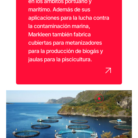
en los ámbitos portuario y
marítimo. Además de sus
aplicaciones para la lucha contra
la contaminación marina,
Markleen también fabrica
cubiertas para metanizadores
para la producción de biogás y
jaulas para la piscicultura.