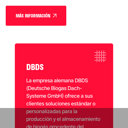
MÁS INFORMACIÓN
DBDS
La empresa alemana DBDS
(Deutsche Biogas Dach-
Systeme GmbH) ofrece a sus
clientes soluciones estándar o
personalizadas para la
producción y el almacenamiento
de biogás procedente del