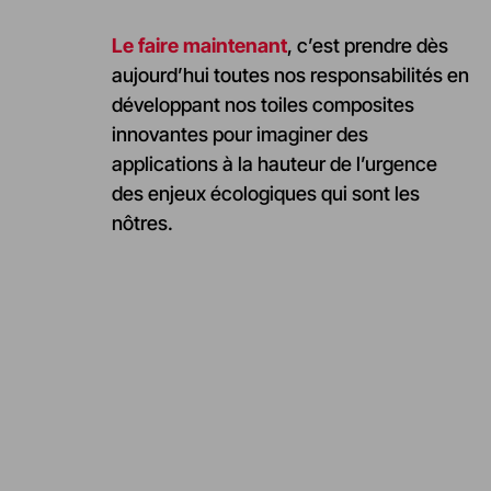
Le faire maintenant
, c’est prendre dès
aujourd’hui toutes nos responsabilités en
développant nos toiles composites
innovantes pour imaginer des
applications à la hauteur de l’urgence
des enjeux écologiques qui sont les
nôtres.
Notre présence
Notre histoire
internationale
Né en France il y a 50 ans, Serge
D’origine française, Serge Ferrari
Ferrari Group est avant tout une
Group est implanté dans de
aventure entrepreneuriale familiale
nombreux pays d’Europe, mais
et, aujourd’hui, l’un des leaders du
aussi au Moyen-Orient, en Asie et
marché des membranes
en Amérique, où il dispose
composites souples. Découvrez
Serge Ferrari Galaxy
d’équipes commerciales, de filiales
notre demi-siècle d’histoire.