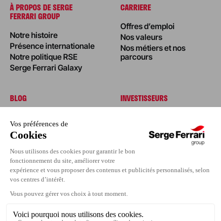
À PROPOS DE SERGE
CARRIERE
FERRARI GROUP
Offres d’emploi
Notre histoire
Nos valeurs
Présence internationale
Nos métiers et nos
Notre politique RSE
parcours
Serge Ferrari Galaxy
BLOG
INVESTISSEURS
Édito
Actualités
Nos réalisations
Nos conseils
Événements
Espace Presse
Contactez-nous