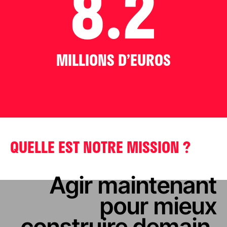
8.2
MILLIONS D’EUROS
QUELLE EST NOTRE MISSION ?
Agir maintenant
pour mieux
construire demain.