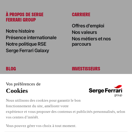
À PROPOS DE SERGE
CARRIERE
FERRARI GROUP
Offres d’emploi
Notre histoire
Nos valeurs
Présence internationale
Nos métiers et nos
Notre politique RSE
parcours
Serge Ferrari Galaxy
BLOG
INVESTISSEURS
Édito
Actualités
Nos réalisations
Nos conseils
Événements
Espace Presse