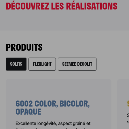
FRANCE
DÉCOUVREZ LES RÉALISATIONS
Tour Hopen – La
Défense
PRODUITS
SOLTIS
FLEXLIGHT
SEEMEE DECOLIT
6002 COLOR, BICOLOR,
OPAQUE
Excellente longévité, aspect grainé et