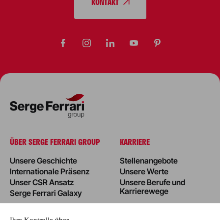
KONTAKT
ÜBER SERGE FERRARI GROUP
KARRIERE
Unsere Geschichte
Stellenangebote
Internationale Präsenz
Unsere Werte
Unser CSR Ansatz
Unsere Berufe und
Karrierewege
Serge Ferrari Galaxy