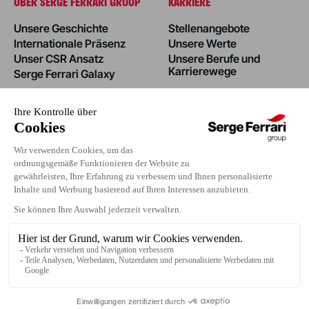
ÜBER SERGE FERRARI GROUP
KARRIERE
Unsere Geschichte
Stellenangebote
Internationale Präsenz
Unsere Werte
Unser CSR Ansatz
Unsere Berufe und
Karrierewege
Serge Ferrari Galaxy
NEWS
INVESTOREN
Edito
Projekte
Event
Pressebereich
Kontakt
Copyright © 2026 Serge Ferrari
Datenschutzerklärung
Impressum
Verwaltung von Cookies
Datenschutz