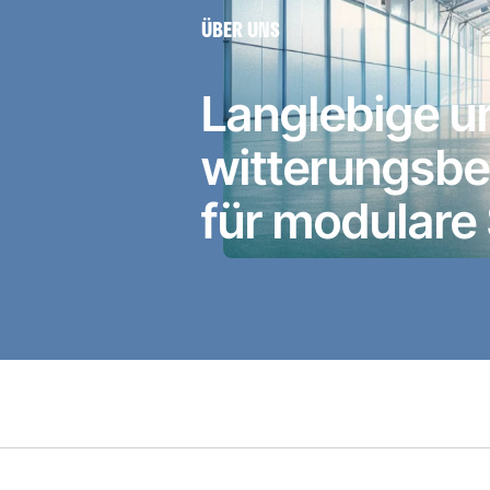
ÜBER UNS
Langlebige u
witterungsbe
für modulare 