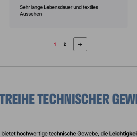
Sehr lange Lebensdauer und textiles
Aussehen
UMMERIER
1
2
UKTREIHE TECHNISCHER GE
E
p bietet hochwertige technische Gewebe, die
Leichtigkei