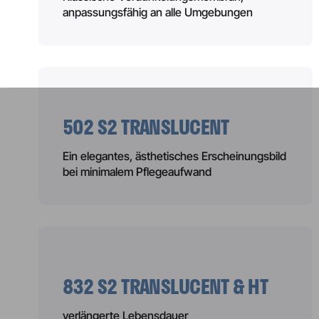
anpassungsfähig an alle Umgebungen
502 S2 TRANSLUCENT
Ein elegantes, ästhetisches Erscheinungsbild
bei minimalem Pflegeaufwand
832 S2 TRANSLUCENT & HT
verlängerte Lebensdauer