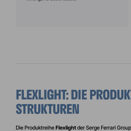
SEITENN
DER
FLEXLIGHT: DIE PROD
BEITRÄG
STRUKTUREN
Die Produktreihe
Flexlight
der Serge Ferrari Grou