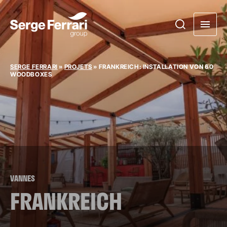
SERGE FERRARI
»
PROJETS
»
FRANKREICH: INSTALLATION VON 60
WOODBOXES
VANNES
FRANKREICH