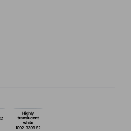
Highly
translucent
S2
white
1002-3399 S2