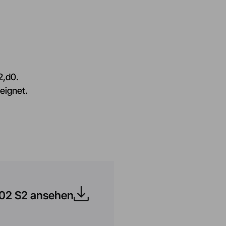
2,d0.
eignet.
302 S2 ansehen