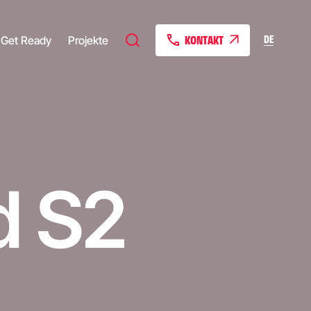
KONTAKT
DE
Get Ready
Projekte
d S2