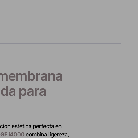
a membrana
ada para
ación estética perfecta en
 GF i4000
combina ligereza,