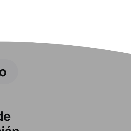
vo
de