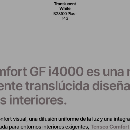
Translucent
White
B28100 Plus-
143
fort GF i4000 es un
mente translúcida diseñ
s interiores.
fort visual, una difusión uniforme de la luz y una integr
ada para entornos interiores exigentes,
Tenseo Comfort