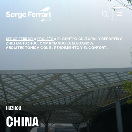
SERGE FERRARI
»
PROJETS
»
EL CENTRO CULTURAL Y DEPORTIVO
ZHILI EN HUZHOU, COMBINANDO LA ELEGANCIA
ARQUITECTÓNICA CON EL RENDIMIENTO Y EL CONFORT.
HUZHOU
CHINA