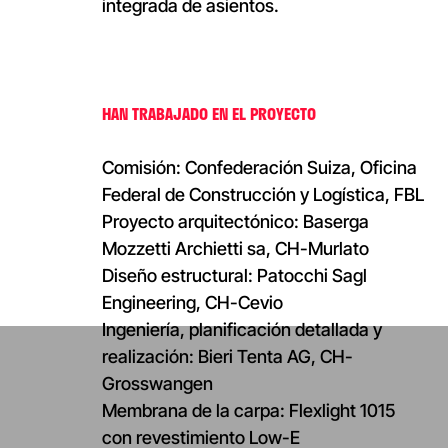
integrada de asientos.
HAN TRABAJADO EN EL PROYECTO
Comisión: Confederación Suiza, Oficina
Federal de Construcción y Logística, FBL
Proyecto arquitectónico: Baserga
Mozzetti Archietti sa, CH-Murlato
Diseño estructural: Patocchi Sagl
Engineering, CH-Cevio
Ingeniería, planificación detallada y
realización: Bieri Tenta AG, CH-
Grosswangen
Membrana de la carpa: Flexlight 1015
con revestimiento Low-E