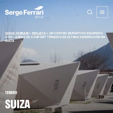
SERGE FERRARI
»
PROJETS
»
UN CENTRO DEPORTIVO EQUIPADO
CON CARPAS DE CONFORT TÉRMICO DE ÚLTIMA GENERACIÓN EN
SUIZA
TENERO
SUIZA