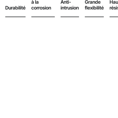
à la
Anti-
Grande
Hau
Durabilité
corrosion
intrusion
flexibilité
rés