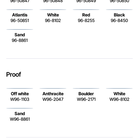
96-50847
96-50848
96-50849
96-50850
Atlantis
White
Red
Black
96-50851
96-8102
96-8255
96-8450
Sand
96-8861
Proof
Off white
Anthracite
Boulder
White
W96-1103
W96-2047
W96-2171
W96-8102
Sand
W96-8861