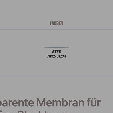
FARBEN
STFE
7802-51204
arente Membran für