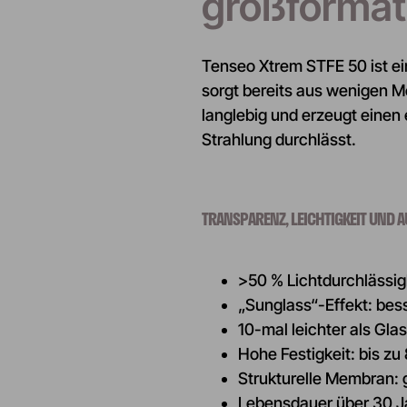
großformat
Tenseo Xtrem STFE 50 ist ei
sorgt bereits aus wenigen Me
langlebig und erzeugt einen 
Strahlung durchlässt.
TRANSPARENZ, LEICHTIGKEIT UND 
>50 % Lichtdurchlässigk
„Sunglass“-Effekt: bes
10-mal leichter als Gl
Hohe Festigkeit: bis z
Strukturelle Membran: 
Lebensdauer über 30 J