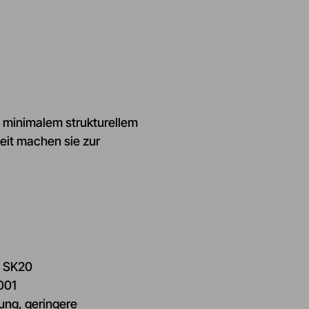
t minimalem strukturellem
keit machen sie zur
t SK20
001
tung, geringere