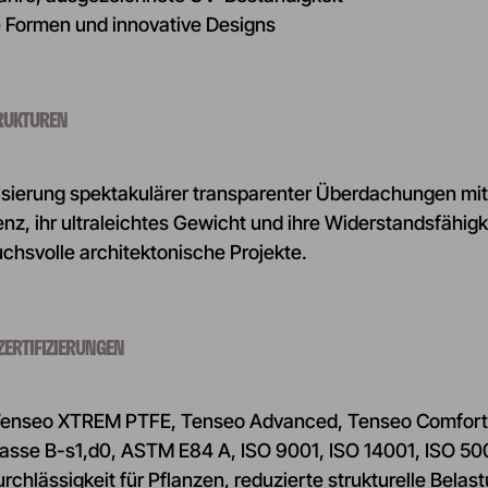
e Formen und innovative Designs
TRUKTUREN
isierung spektakulärer transparenter Überdachungen mi
enz, ihr ultraleichtes Gewicht und ihre Widerstandsfähig
chsvolle architektonische Projekte.
ZERTIFIZIERUNGEN
 Tenseo XTREM PTFE, Tenseo Advanced, Tenseo Comfor
klasse B-s1,d0, ASTM E84 A, ISO 9001, ISO 14001, ISO 50
rchlässigkeit für Pflanzen, reduzierte strukturelle Belas