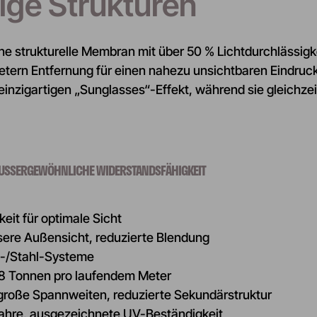
ige Strukturen
ne strukturelle Membran mit über 50 % Lichtdurchlässigk
tern Entfernung für einen nahezu unsichtbaren Eindruck.
einzigartigen „Sunglasses“-Effekt, während sie gleichzei
AUSSERGEWÖHNLICHE WIDERSTANDSFÄHIGKEIT
eit für optimale Sicht
sere Außensicht, reduzierte Blendung
as-/Stahl-Systeme
u 8 Tonnen pro laufendem Meter
große Spannweiten, reduzierte Sekundärstruktur
ahre, ausgezeichnete UV-Beständigkeit