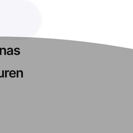
enas
uren