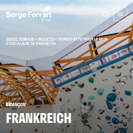
SERGE FERRARI
»
PROJETS
»
TENSEO STFE POUR LE MUR
D’ESCALADE DE BRIANÇON
BRIANÇON
FRANKREICH