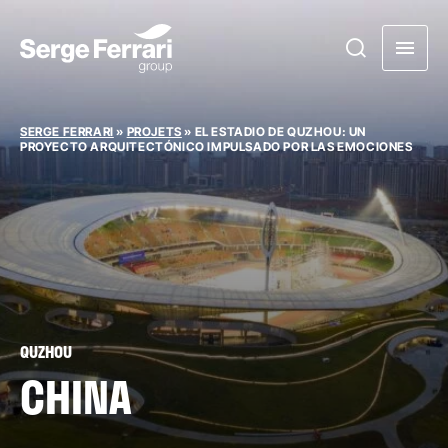
SERGE FERRARI
»
PROJETS
»
EL ESTADIO DE QUZHOU: UN
PROYECTO ARQUITECTÓNICO IMPULSADO POR LAS EMOCIONES
QUZHOU
CHINA