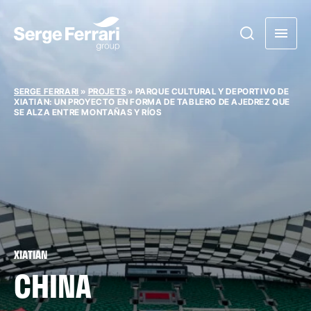
SERGE FERRARI
»
PROJETS
»
PARQUE CULTURAL Y DEPORTIVO DE
XIATIAN: UN PROYECTO EN FORMA DE TABLERO DE AJEDREZ QUE
SE ALZA ENTRE MONTAÑAS Y RÍOS
XIATIAN
CHINA