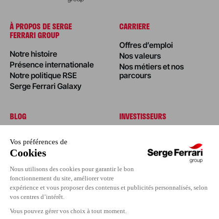
À PROPOS DE SERGE
CARRIERE
FERRARI GROUP
Offres d’emploi
Notre histoire
Nos valeurs
Présence internationale
Nos métiers et nos
Notre politique RSE
parcours
Serge Ferrari Galaxy
BLOG
INVESTISSEURS
Édito
Actualités
Nos réalisations
Nos conseils
Événements
Espace Presse