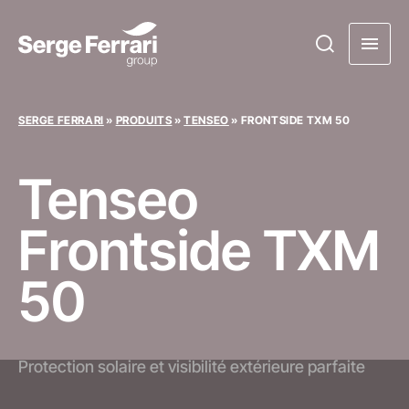
SERGE FERRARI
»
PRODUITS
»
TENSEO
»
FRONTSIDE TXM 50
Tenseo
Frontside TXM
50
Protection solaire et visibilité extérieure parfaite