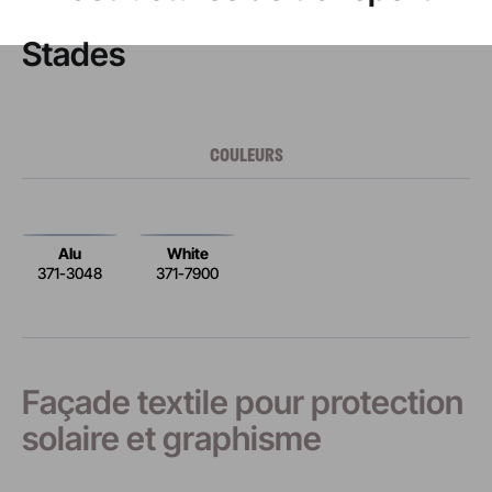
Stades
COULEURS
Alu
White
371-3048
371-7900
Façade textile pour protection
solaire et graphisme