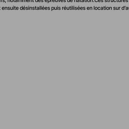
s, notamment des épreuves de natation.Ces structures te
 ensuite désinstallées puis réutilisées en location sur d