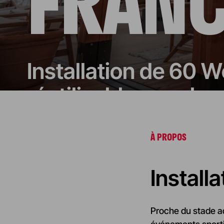
FRAN
Installation de 60 W
réutilisable pour l
À PROPOS
Install
Proche du stade a