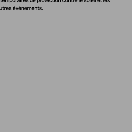
mporaires de protection contre le soleil et les
’autres événements.