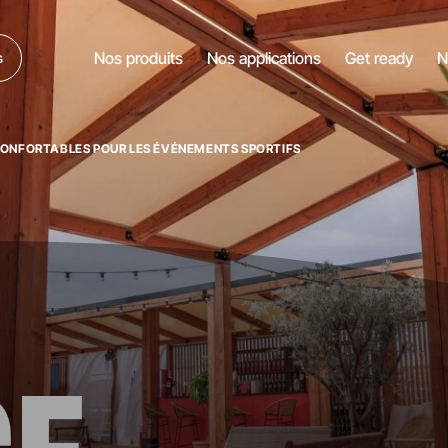
Nos produits
Nos applications
Get ready
N
s
NFORTABLES POUR LES ÉVÉNEMENTS SPORTIFS