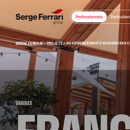
Professionnels
Particulier
SERGE FERRARI
»
PROJETS
»
60 HÉBERGEMENTS WOODBOXES CO
VANNES