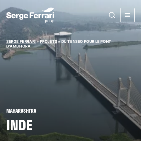
SERGE FERRARI
»
PROJETS
»
DU TENSEO POUR LE PONT
D’AMBHORA
MAHARASHTRA
INDE