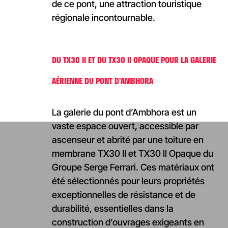
de ce pont, une attraction touristique
régionale incontournable.
DU TX30 II ET DU TX30 II OPAQUE POUR LA GALERIE
AÉRIENNE DU PONT D’AMBHORA
La galerie du pont d’Ambhora est un
vaste espace ouvert, accessible par
ascenseur et abrité par une toiture en
membrane TX30 II et TX30 II Opaque du
Groupe Serge Ferrari. Ces matériaux ont
été sélectionnés pour leurs propriétés
exceptionnelles de résistance et de
durabilité, essentielles dans la
construction d’ouvrages exigeants en