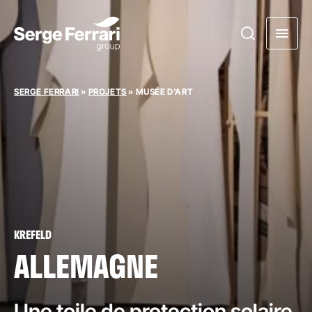
SERGE FERRARI
»
PROJETS
»
MUSÉE D’ART
KREFELD
ALLEMAGNE
Une toile de protection solaire