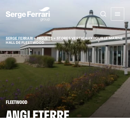
SERGE FERRARI
»
PROJETS
»
STORES VERTICAUX POUR LE MARINE
HALL DE FLEETWOOD
FLEETWOOD
ANGLETERRE