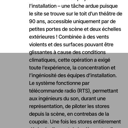
l’installation – une tâche ardue puisque
le site se trouve sur le toit d’un théâtre de
90 ans, accessible uniquement par de
petites portes de scène et deux échelles
extérieures ! Combinée à des vents
violents et des surfaces pouvant être
glissantes à cause des conditions
climatiques, cette opération a exigé
toute l’expérience, la concentration et
l’ingéniosité des équipes d’installation.
Le système fonctionne par
télécommande radio (RTS), permettant
aux ingénieurs du son, durant une
représentation, de piloter les stores
depuis la scène, en contrebas de la
coupole. Une fois les stores entièrement