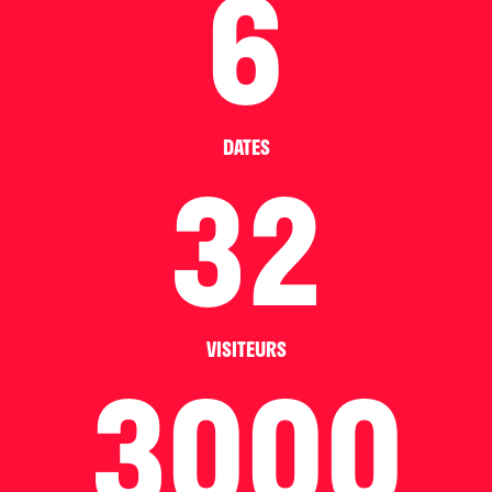
6
DATES
32
VISITEURS
3000