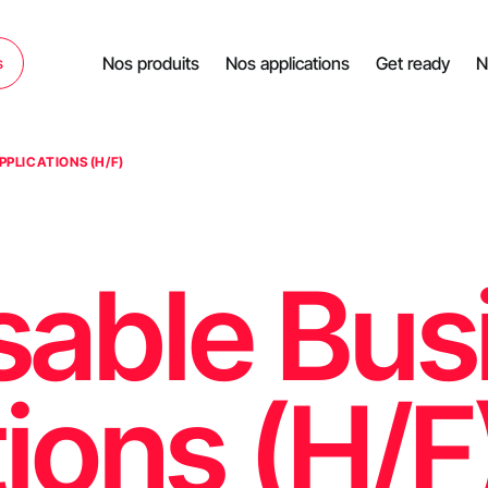
Nos produits
Nos applications
Get ready
N
s
PLICATIONS (H/F)
able Bus
ions (H/F