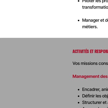
Piloter les p
transformatio
Manager et dé
métiers.
ACTIVITÉS ET RESPON
Vos missions consi
Management des
Encadrer, ani
Définir les o
Structurer et