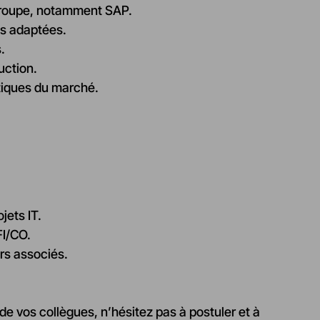
 Groupe, notamment SAP.
ns adaptées.
.
uction.
atiques du marché.
jets IT.
FI/CO.
rs associés.
e vos collègues, n’hésitez pas à postuler et à