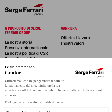
A PROPOSITO DI SERGE
CARRIERA
FERRARI GROUP
Offerte di lavoro
La nostra storia
I nostri valori
Presenza internazionale
La nostra politica di CSR
Serge Ferrari Galaxy
NOTIZIE
INVESTORS
I nostri progetti
Evento
Area Stampa