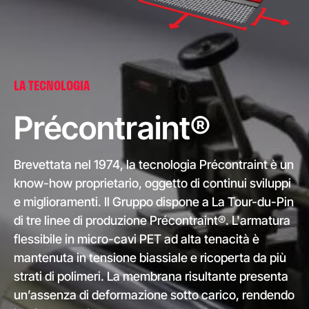
LA TECNOLOGIA
Précontraint®
Brevettata nel 1974, la tecnologia Précontraint è un
know-how proprietario, oggetto di continui sviluppi
e miglioramenti. Il Gruppo dispone a La Tour-du-Pin
di tre linee di produzione Précontraint®. L'armatura
flessibile in micro-cavi PET ad alta tenacità è
mantenuta in tensione biassiale e ricoperta da più
strati di polimeri. La membrana risultante presenta
un’assenza di deformazione sotto carico, rendendo