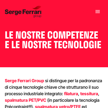
LE NOSTRE COMPETENZE
E LE NOSTRE TECNOLOGIE
Serge Ferrari
Group
si distingue per la padronanza
di cinque tecnologie chiave che strutturano il suo
processo industriale integrato:
filatura
,
tessitura
,
spalmatura
PET/PVC
(in particolare la tecnologia
Précontraint®),
spalmatura vetro/PTFE
ed