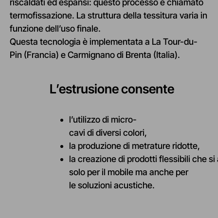
riscaldati ed espansi: questo processo è chiamato
termofissazione. La struttura della tessitura varia in
funzione dell’uso finale.
Questa tecnologia è implementata a La Tour-du-
Pin (Francia) e Carmignano di Brenta (Italia).
L’
estrusione
consente
l’
utilizzo
di micro-
cavi
di
diversi
colori
,
la
produzione
di
metrature
ridotte
,
la
creazione
di
prodotti
flessibili
che
si
solo per il mobile
ma
anche per
le
soluzioni
acustiche
.
La nostra politica di