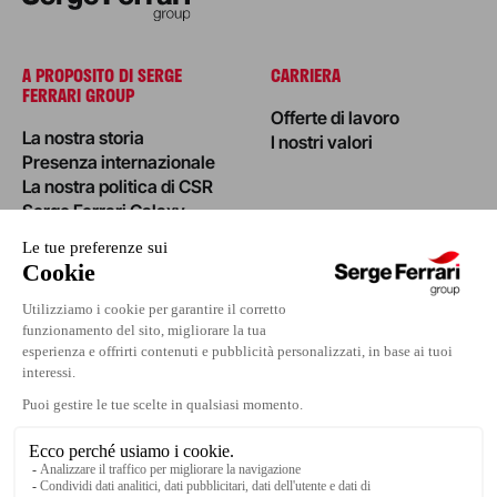
A PROPOSITO DI SERGE
CARRIERA
FERRARI GROUP
Offerte di lavoro
La nostra storia
I nostri valori
Presenza internazionale
La nostra politica di CSR
Serge Ferrari Galaxy
NOTIZIE
INVESTORS
I nostri progetti
Evento
Area Stampa
Contatti