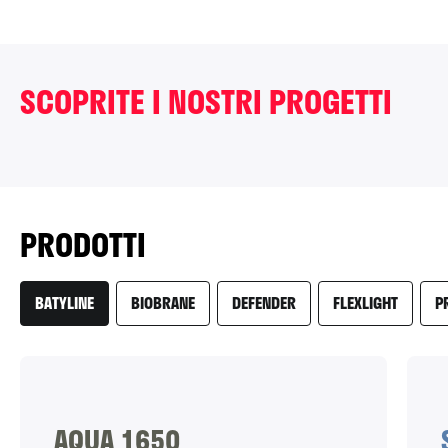
Sydney
AUSTRALIA
One Sydney
SCOPRITE I NOSTRI PROGETTI
Harbour con
Soltis 88 LowE
PRODOTTI
BATYLINE
BIOBRANE
DEFENDER
FLEXLIGHT
P
AQUA 1650