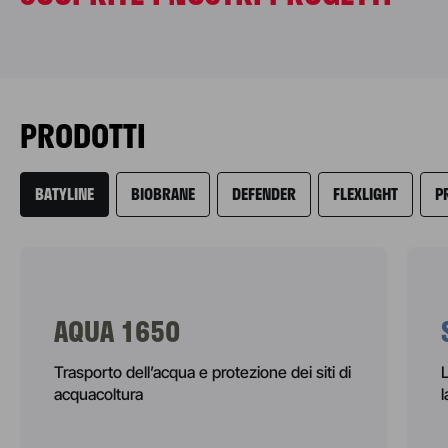
Harbour con
Soltis 88 LowE
PRODOTTI
BATYLINE
BIOBRANE
DEFENDER
FLEXLIGHT
P
AQUA 1650
Trasporto dell’acqua e protezione dei siti di
acquacoltura