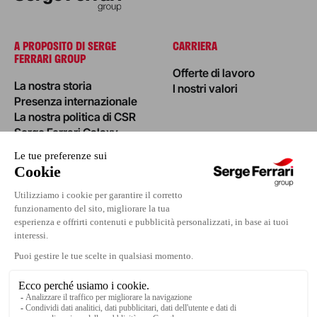
A PROPOSITO DI SERGE
CARRIERA
FERRARI GROUP
Offerte di lavoro
La nostra storia
I nostri valori
Presenza internazionale
La nostra politica di CSR
Serge Ferrari Galaxy
NOTIZIE
INVESTORS
I nostri progetti
Evento
Area Stampa
Contatti