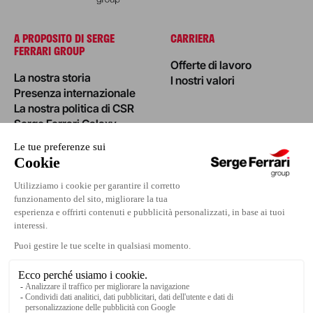
A PROPOSITO DI SERGE
CARRIERA
FERRARI GROUP
Offerte di lavoro
La nostra storia
I nostri valori
Presenza internazionale
La nostra politica di CSR
Serge Ferrari Galaxy
NOTIZIE
INVESTORS
I nostri progetti
Evento
Area Stampa
Contatti