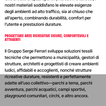
nostri materiali soddisfano le elevate esigenze
degli ambienti ad alto traffico, sia al chiuso che
all’aperto, combinando durabilità, comfort per
l’utente e prestazioni durature.
PROGETTARE AREE RICREATIVE SICURE, CONFORTEVOLI E
ATTRAENTI
Il Gruppo Serge Ferrari sviluppa soluzioni tessili
tecniche che permettono a municipalità, gestori di
strutture, architetti e progettisti di creare ambienti
ludici, affidabili e accoglienti, nonché strutture
ricreative durature, resistenti e perfettamente
adatte all’uso collettivo—parchi a tema, parchi
avventura, parchi acquatici, campi sportivi,
playground comunitari, circhi, e altro ancora.