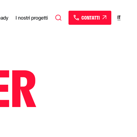
CONTATTI
IT
eady
I nostri progetti
ER