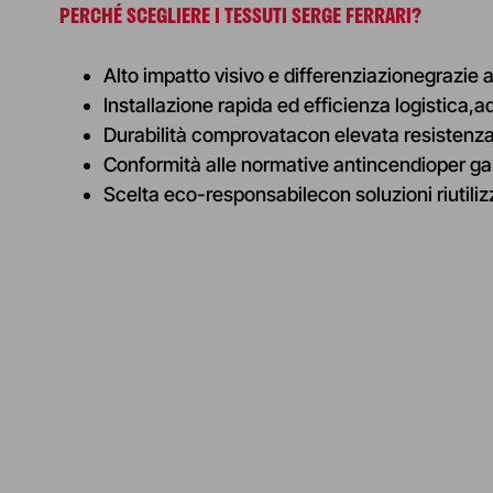
PERCHÉ SCEGLIERE I TESSUTI SERGE FERRARI
?
Alto impatto visivo e differenziazione
grazie 
Installazione rapida ed efficienza logistica,
ad
Durabilità comprovata
con elevata resistenza
Conformità alle normative antincendio
per ga
Scelta eco-responsabile
con soluzioni riutiliz