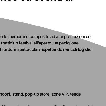
 Con le membrane composite ad alte prestazioni del
attidiun festival all’aperto, un padiglione
tetture spettacolari rispettando i vincoli logistici
endoni, stand, pop-up store, zone VIP, tende