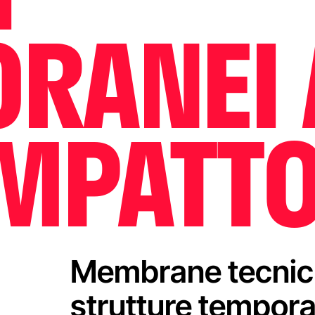
RANEI 
IMPATT
Membrane tecnich
strutture tempora