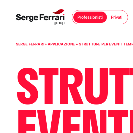
Professionisti
Privati
Vai al contenuto
SERGE FERRARI
»
APPLICAZIONE
»
STRUTTURE PER EVENTI TEM
STRUT
EVENT