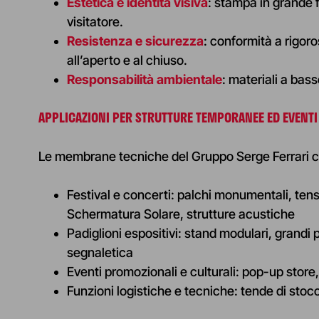
Estetica e identità visiva
: stampa in grande f
visitatore.
Resistenza e sicurezza
: conformità a rigor
all’aperto e al chiuso.
Responsabilità ambientale
: materiali a bas
APPLICA
ZIONI PER STRUTTURE TEMPORANEE ED EVENTI
Le membrane tecniche del Gruppo Serge Ferrari cop
Festival e concerti:
palchi monumentali, tenso
Schermatura Solare, strutture acustiche
Padiglioni espositivi:
stand modulari, grandi pa
segnaletica
Eventi promozionali e culturali:
pop-up store, 
Funzioni logistiche e tecniche:
tende di stoc