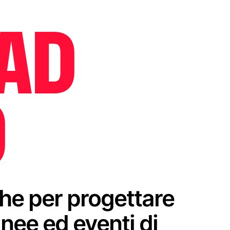
AD
O
e per progettare
nee ed eventi di