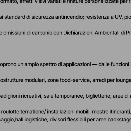
ormato, effetti visivi variati e finiture personalizzate per
osi standard di sicurezza antincendio; resistenza a UV, pi
se emissioni di carbonio con Dichiarazioni Ambientali di P
rono un ampio spettro di applicazioni — dalle funzioni p
strutture modulari, zone food-service, arredi per lounge 
diglioni ricreativi, sale temporanee, biglietterie, aree di
roulotte tematiche/ installazioni mobili, mostre itinerant
caggio,
hall logistiche
, divisori flessibili per aree backstag