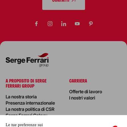
A PROPOSITO DI SERGE
CARRIERA
FERRARI GROUP
Offerte di lavoro
La nostra storia
I nostri valori
Presenza internazionale
La nostra politica di CSR
Serge Ferrari Galaxy