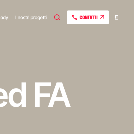
CONTATTI
IT
eady
I nostri progetti
ed FA