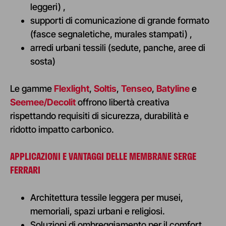
leggeri)
,
s
upporti di comunicazione di grande formato
(fasce segnaletiche, murales stampati)
,
arredi urbani tessili (sedute, panche, aree di
sosta)
Le gamme
Flexlight
,
Soltis
,
Tenseo
,
Batyline
e
Seemee/Decolit
offrono libertà creativa
rispettando requisiti di sicurezza, durabilità e
ridotto impatto carbonico.
APPLICAZIONI E VANTAGGI DELLE MEMBRANE
SERGE
FERRARI
Architettura tessile leggera per musei,
memoriali, spazi urbani e religiosi.
Soluzioni di ombreggiamento per il comfort