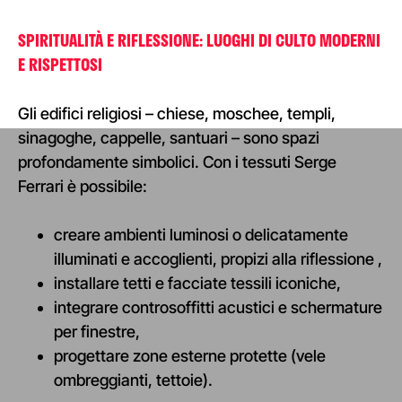
S
PIRITUALITÀ E RIFLESSIONE: LUOGHI DI CULTO MODERNI
E RISPETTOSI
Gli edifici religiosi – chiese, moschee, templi,
sinagoghe, cappelle, santuari – sono spazi
profondamente simbolici. Con i tessuti Serge
Ferrari è possibile
:
creare ambienti luminosi o delicatamente
illuminati e accoglienti, propizi alla riflessione
,
i
nstallare tetti e facciate tessili iconiche,
i
ntegrare controsoffitti acustici e schermature
per finestre,
progettare zone esterne protette (vele
ombreggianti, tettoie).