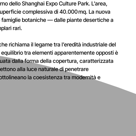
erno dello Shanghai Expo Culture Park. L’area,
uperficie complessiva di 40.000 mq. La nuova
e famiglie botaniche — dalle piante desertiche a
lari rari.
he richiama il legame tra l’eredità industriale del
to equilibrio tra elementi apparentemente opposti è
uata dalla forma della copertura, caratterizzata
ttono alla luce naturale di penetrare
sottolineano la coesistenza tra modernità e