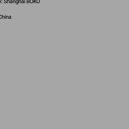
ore: Shanghai BOKO
China