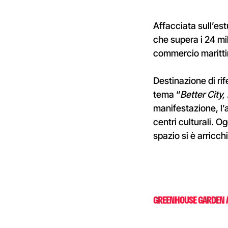
Affacciata sull’es
che supera i 24 mil
commercio marittim
Destinazione di rif
tema “
Better City,
manifestazione, l’
centri culturali. O
spazio si è arricch
GREENHOUSE GARDEN A