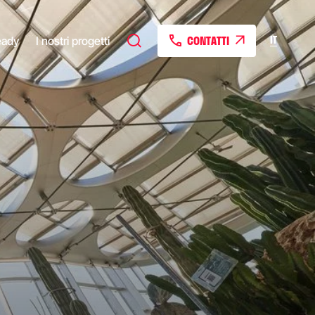
CONTATTI
IT
eady
I nostri progetti