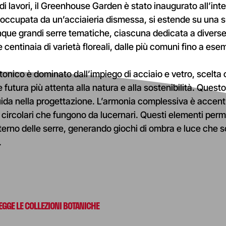
di lavori, il Greenhouse Garden è stato inaugurato all’int
ccupata da un’acciaieria dismessa, si estende su una s
inque grandi serre tematiche, ciascuna dedicata a divers
e centinaia di varietà floreali, dalle più comuni fino a esemp
ttonico è dominato dall’impiego di acciaio e vetro, scelta c
 futura più attenta alla natura e alla sostenibilità. Ques
 guida nella progettazione. L’armonia complessiva è accent
circolari che fungono da lucernari. Questi elementi perme
nterno delle serre, generando giochi di ombra e luce che 
.
EGGE LE COLLEZIONI BOTANICHE