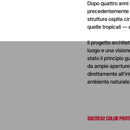
Dopo quattro anni 
precedentemente o
struttura ospita c
quelle tropicali — 
Il progetto archite
luogo e una visione
stato il principio
da ampie aperture 
direttamente all’i
ambiente naturale
SOLTIS 92 COLOR PROT