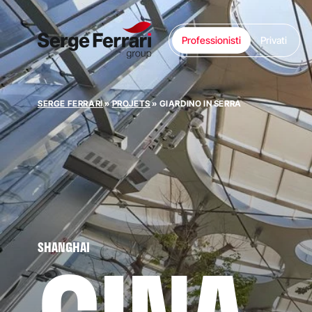
Professionisti
Privati
SERGE FERRARI
»
PROJETS
»
GIARDINO IN SERRA
SHANGHAI