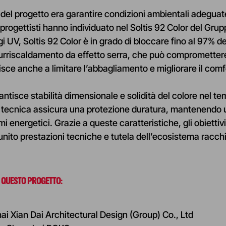
 del progetto era garantire condizioni ambientali adeguate 
progettisti hanno individuato nel Soltis 92 Color del Grupp
i UV, Soltis 92 Color è in grado di bloccare fino al 97% d
urriscaldamento da effetto serra, che può compromettere la
sce anche a limitare l’abbagliamento e migliorare il comfor
rantisce stabilità dimensionale e solidità del colore nel
ecnica assicura una protezione duratura, mantenendo u
 energetici. Grazie a queste caratteristiche, gli obiettiv
unito prestazioni tecniche e tutela dell’ecosistema racchi
 QUESTO PROGETTO:
ai Xian Dai Architectural Design (Group) Co., Ltd