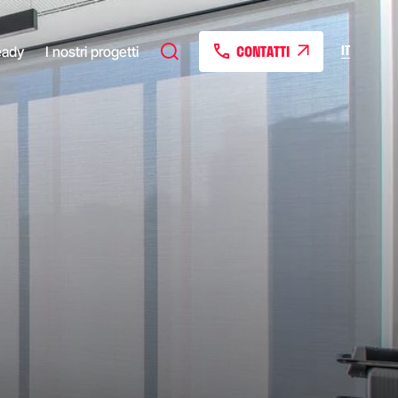
CONTATTI
IT
eady
I nostri progetti