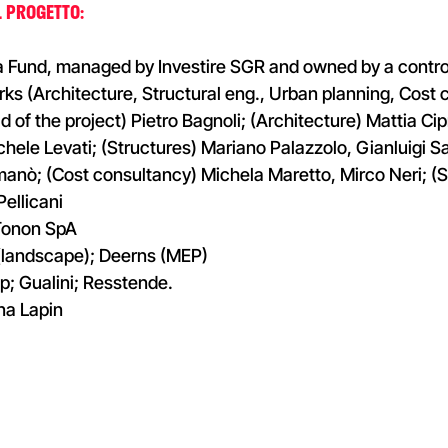
 PROGETTO:
 Fund, managed by Investire SGR and owned by a controll
rks (Architecture, Structural eng., Urban planning, Cost 
 of the project) Pietro Bagnoli; (Architecture) Mattia Ci
chele Levati; (Structures) Mariano Palazzolo, Gianluigi S
anò; (Cost consultancy) Michela Maretto, Mirco Neri; (Si
Pellicani
Tonon SpA
 (landscape); Deerns (MEP)
mp; Gualini; Resstende.
na Lapin