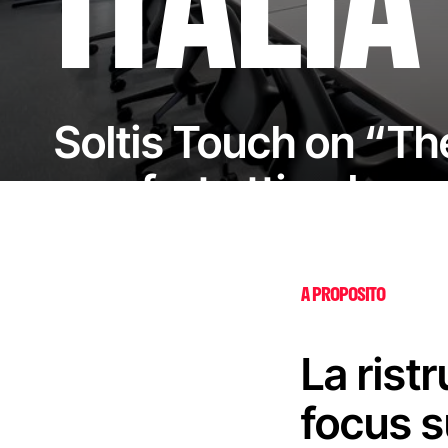
ITALIA
Soltis Touch on “Th
comfort ottimale
A PROPOSITO
La ristr
focus s