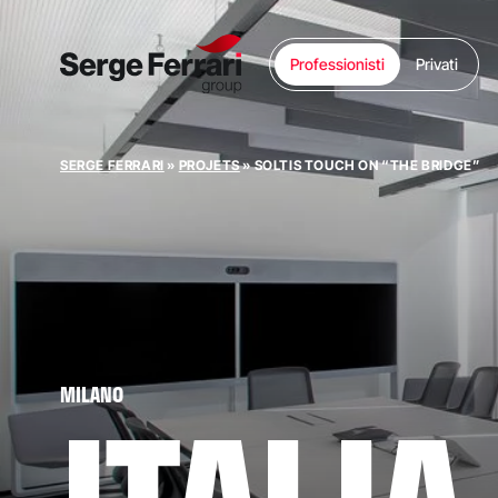
Professionisti
Privati
SERGE FERRARI
»
PROJETS
»
SOLTIS TOUCH ON “THE BRIDGE”
MILANO