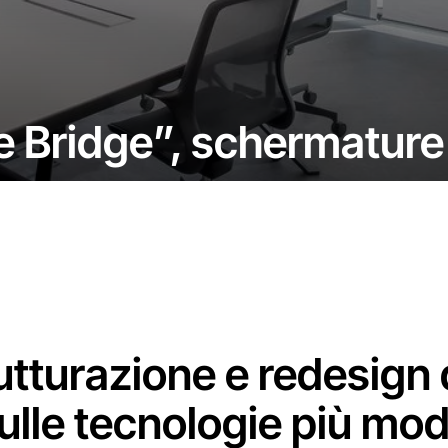
e Bridge”, schermature 
utturazione e redesign d
ulle tecnologie più mo