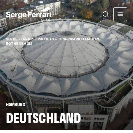
SERGE FERRARI
»
PROJETS
»
TENNISPARK HAMBURG
ROTHENBAUM
HAMBURG
DEUTSCHLAND