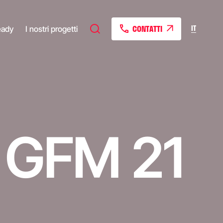
CONTATTI
IT
eady
I nostri progetti
e GFM 21