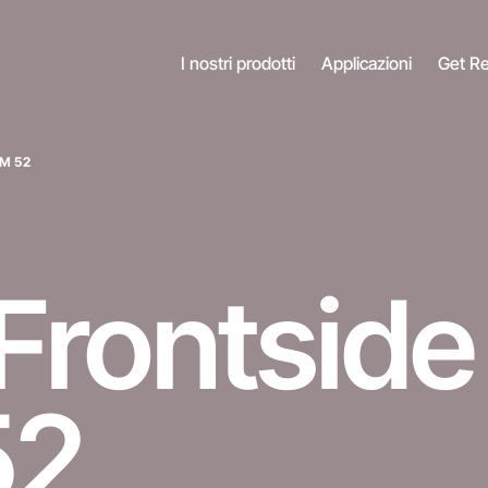
I nostri prodotti
Applicazioni
Get R
FM 52
Frontsid
52